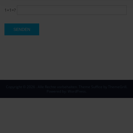
1+1=?
Copyright © 2026
. Alle Rechte vorbehalten. Theme
Suffice
by ThemeGrill.
Powered by:
WordPress
.