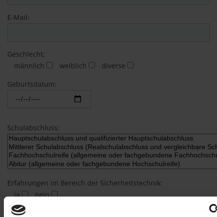
E-Mail:
Geschlecht:
männlich
weiblich
diverse
Geburtsdatum:
Schulabschluss:
Erfahrungen im Bereich der Sicherheitstechnik:
ja
nein
möglicher Eintrittstermin: