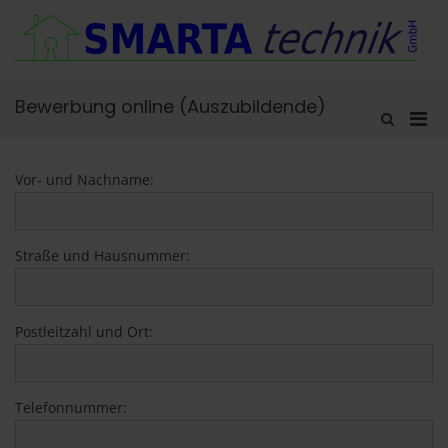
Zum
Inhalt
springen
Bewerbung online (Auszubildende)
Pri
Such-
Formular
Men
ansehen
für
Vor- und Nachname:
mobi
Ger
Straße und Hausnummer:
Postleitzahl und Ort:
Telefonnummer: