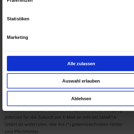
freier Text:
Statistiken
Marketing
Alle zulassen
Auswahl erlauben
Datenschutz
Ich habe die Datenschutzerklärung zur Kenntnis genommen.
Ich stimme zu, dass meine Angaben und Daten zur
Ablehnen
Beantwortung meiner Anfrage elektronisch erhoben und
gespeichert werden. Hinweis: Sie können Ihre Einwilligung
jederzeit für die Zukunft per E-Mail an info (at) SMARTA-
GmbH.de widerrufen. Alle mit (*) gekennzeichneten Felder
sind Pflichtfelder.